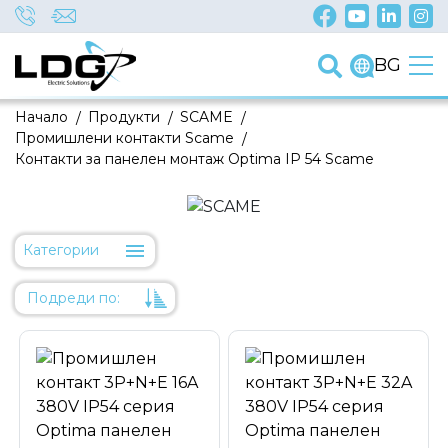
BG
Начало
/
Продукти
/
SCAME
/
Промишлени контакти Scame
/
Контакти за панелен монтаж Optima IP 54 Scame
Категории
Подреди по:
Уместност
Име
Име
Код на артикул