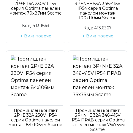
2P+Е 16A 230V IP54
3P+N+Е 63A 346-415V
серия Optima панелен
IP54 серия Optima
монтаж 70х87мм Scame
панелен монтаж
100х110мм Scame
Код:
413.1663
Код:
413.6367
Виж повече
Виж повече
Промишлен контакт
Промишлен контакт
2P+Е 32A 230V IP54
3P+N+Е 32A 346-415V
серия Optima панелен
IP54 ПРАВ серия Optima
монтаж 84х106мм Scame
панелен монтаж 75х75мм
Scame