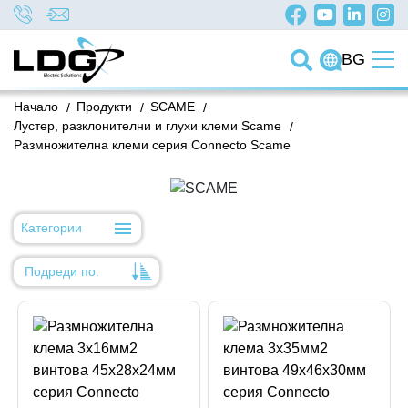
BG
Начало
/
Продукти
/
SCAME
/
Лустер, разклонителни и глухи клеми Scame
/
Размножителна клеми серия Connecto Scame
Категории
Подреди по:
Уместност
Име
Име
Код на артикул