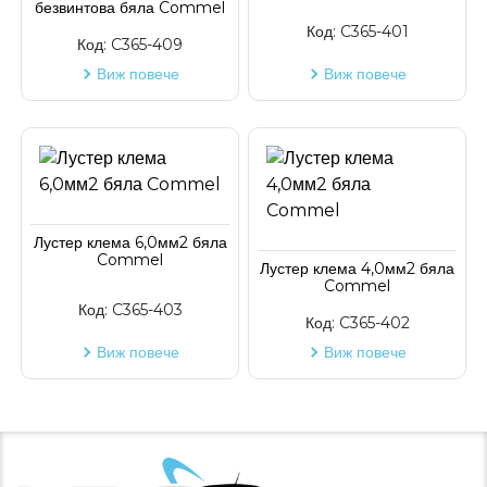
безвинтова бяла Commel
Код на артикул
Код:
C365-401
Код:
C365-409
Виж повече
Виж повече
Лустер клема 6,0мм2 бяла
Commel
Лустер клема 4,0мм2 бяла
Commel
Код:
C365-403
Код:
C365-402
Виж повече
Виж повече