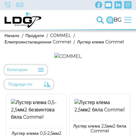
BG
Начало
/
Продукти
/
COMMEL
/
Електроинсталационни Commel
/
Лустер клеми Commel
Категории
Подреди по:
Уместност
Име
Име
Лустер клема 2,5мм2 бяла
Код на артикул
Commel
Лустер клема 0,5-2,5мм2