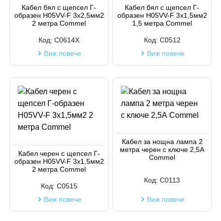
Код на артикул
Кабел бял с щепсел Г-
Кабел бял с щепсел Г-
образен H05VV-F 3х2,5мм2
образен H05VV-F 3х1,5мм2
2 метра Commel
1,5 метра Commel
Код:
C0614X
Код:
C0512
Виж повече
Виж повече
Кабел за нощна лампа 2
метра черен с ключе 2,5А
Кабел черен с щепсел Г-
Commel
образен H05VV-F 3х1,5мм2
2 метра Commel
Код:
C0113
Код:
C0515
Виж повече
Виж повече