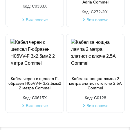
Adria Commel
Код:
C0333X
Код:
C272-201
Виж повече
Виж повече
Кабел черен с щепсел Г-
Кабел за нощна лампа 2
образен H05VV-F 3х2,5мм2
метра златист с ключе 2,5А
2 метра Commel
Commel
Код:
C0615X
Код:
C0128
Виж повече
Виж повече