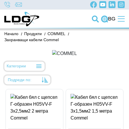
BG
Начало
/
Продукти
/
COMMEL
/
Захранващи кабели Commel
Категории
Подреди по:
Уместност
Име
Име
Код на артикул