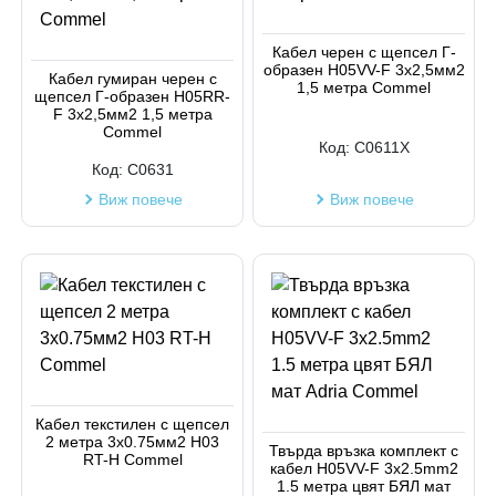
Кабел черен с щепсел Г-
образен H05VV-F 3х2,5мм2
Кабел гумиран черен с
1,5 метра Commel
щепсел Г-образен H05RR-
F 3х2,5мм2 1,5 метра
Commel
Код:
C0611X
Код:
C0631
Виж повече
Виж повече
Кабел текстилен с щепсел
2 метра 3х0.75мм2 H03
Твърда връзка комплект с
RT-H Commel
кабел H05VV-F 3x2.5mm2
1.5 метра цвят БЯЛ мат