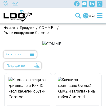
BG
Начало
/
Продукти
/
COMMEL
/
Ръчни инструменти Commel
Категории
Подреди по:
Уместност
Име
Име
Код на артикул