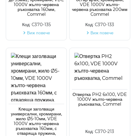
1000V жълто-червена
VDE 1000V жълто-
ръкохватка 160мм,
червена ръкохватка 200мм
Commel
Commel
Код:
C370-135
Код:
C370-133
Виж повече
Виж повече
Отвертка PH2 6x100, VDE
1000V жълто-червена
ръкохватка, Commel
Клещи заголващи
универсални, хромирани,
жило Ø5-10мм, VDE
1000V жълто-червена
ръкохватка 160мм, с
Код:
C370-213
отваряща пружина,