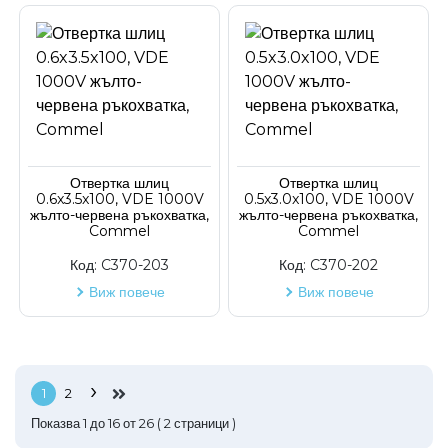
Отвертка шлиц
Отвертка шлиц
0.6x3.5x100, VDE 1000V
0.5x3.0x100, VDE 1000V
жълто-червена ръкохватка,
жълто-червена ръкохватка,
Commel
Commel
Код:
C370-203
Код:
C370-202
Виж повече
Виж повече
›
1
2
Показва
1
до
16
от
26
(
2
страници )