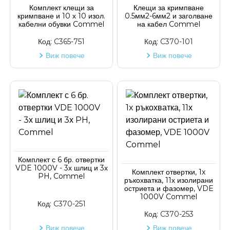
Код на артикул
Комплект клещи за
Клещи за кримпване
кримпване и 10 х 10 изол.
0.5мм2-6мм2 и заголване
кабелни обувки Commel
на кабел Commel
Код:
C365-751
Код:
C370-101
Виж повече
Виж повече
Комплект с 6 бр. отвертки
VDE 1000V - 3х шлиц и 3х
Комплект отвертки, 1x
PH, Commel
ръкохватка, 11х изолирани
остриета и фазомер, VDE
1000V Commel
Код:
C370-251
Код:
C370-253
Виж повече
Виж повече