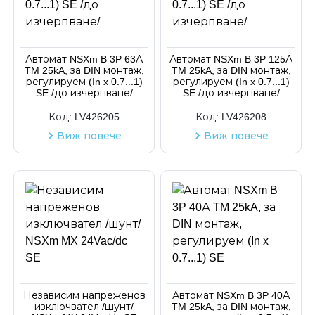
Код на артикул
Автомат NSXm B 3P 63А
Автомат NSXm B 3P 125А
TM 25kA, за DIN монтаж,
TM 25kA, за DIN монтаж,
регулируем (In x 0.7...1)
регулируем (In x 0.7...1)
SE /до изчерпване/
SE /до изчерпване/
Код:
LV426205
Код:
LV426208
Виж повече
Виж повече
Независим напреженов
Автомат NSXm B 3P 40А
изключвател /шунт/
TM 25kA, за DIN монтаж,