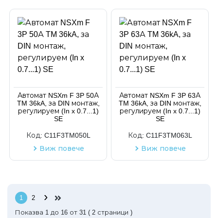
Автомат NSXm F 3P 50А
Автомат NSXm F 3P 63А
TM 36kA, за DIN монтаж,
TM 36kA, за DIN монтаж,
регулируем (In x 0.7...1)
регулируем (In x 0.7...1)
SE
SE
Код:
C11F3TM050L
Код:
C11F3TM063L
Виж повече
Виж повече
›
1
2
Показва
1
до
16
от
31
(
2
страници )