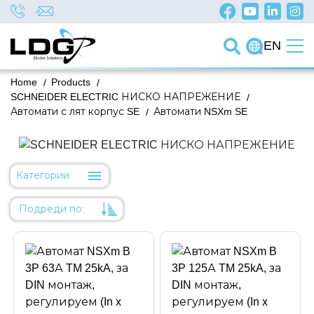
EN
Home
/
Products
/
SCHNEIDER ELECTRIC НИСКО НАПРЕЖЕНИЕ
/
Автомати с лят корпус SE
/
Автомати NSXm SE
Категории
Подреди по:
Уместност
Име
Име
Код на артикул