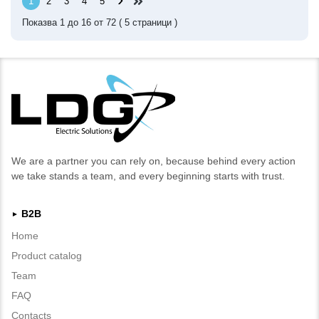
1
2
3
4
5
Показва
1
до
16
от
72
(
5
страници )
We are a partner you can rely on, because behind every action
we take stands a team, and every beginning starts with trust.
B2B
►
Home
Product catalog
Team
FAQ
Contacts