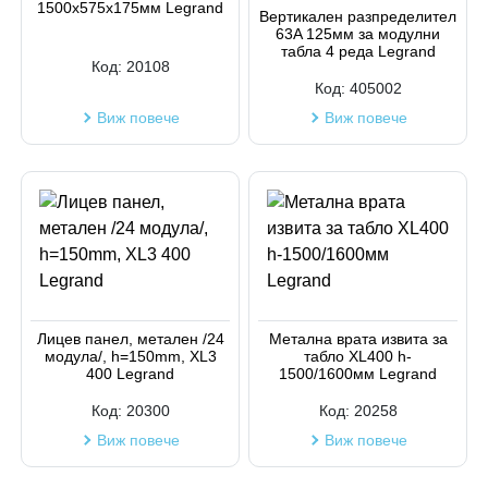
1500x575x175мм Legrand
Код на артикул
Вертикален разпределител
63A 125мм за модулни
табла 4 реда Legrand
Код:
20108
Код:
405002
Виж повече
Виж повече
Лицев панел, метален /24
Метална врата извита за
модула/, h=150mm, XL3
табло XL400 h-
400 Legrand
1500/1600мм Legrand
Код:
20300
Код:
20258
Виж повече
Виж повече