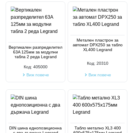
Метален пластрон за
автомат DPX250 за табло
Вертикален разпределител
XL400 Legrand
63A 125мм за модулни
табла 2 реда Legrand
Код:
20310
Код:
405000
Виж повече
Виж повече
DIN шина еднопозиционна
Табло метално XL3 400
с два държача Legrand
600x575x175мм Legrand