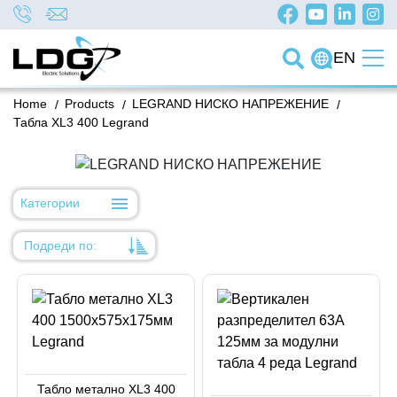
EN
Home
/
Products
/
LEGRAND НИСКО НАПРЕЖЕНИЕ
/
Табла XL3 400 Legrand
Категории
Подреди по:
Уместност
Име
Име
Код на артикул
Табло метално XL3 400