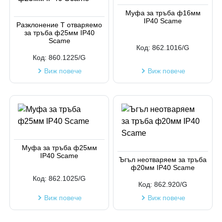
Муфа за тръба ф16мм
IP40 Scame
Разклонение Т отваряемо
за тръба ф25мм IP40
Scame
Код:
862.1016/G
Код:
860.1225/G
Виж повече
Виж повече
Муфа за тръба ф25мм
IP40 Scame
Ъгъл неотваряем за тръба
ф20мм IP40 Scame
Код:
862.1025/G
Код:
862.920/G
Виж повече
Виж повече