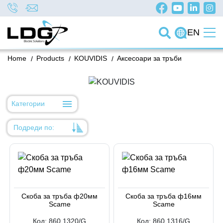
EN
Home
/
Products
/
KOUVIDIS
/
Аксесоари за тръби
Категории
Подреди по:
Уместност
Име
Име
Скоба за тръба ф20мм
Скоба за тръба ф16мм
Код на артикул
Scame
Scame
Код на артикул
Код:
860.1320/G
Код:
860.1316/G