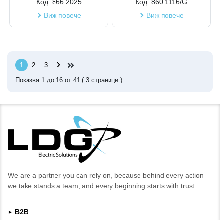
Код:
866.2025
Код:
860.1116/G
Виж повече
Виж повече
›
1
2
3
Показва
1
до
16
от
41
(
3
страници )
We are a partner you can rely on, because behind every action
we take stands a team, and every beginning starts with trust.
B2B
►