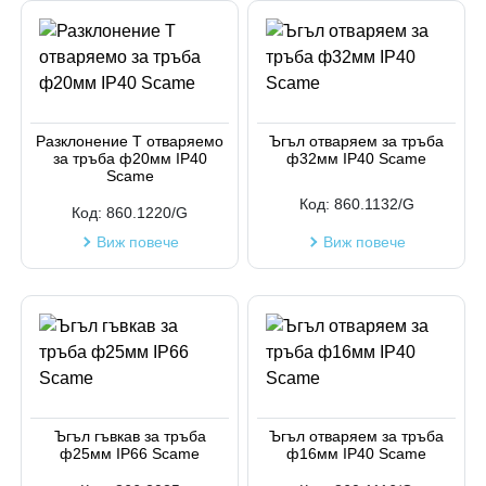
Разклонение Т отваряемо
Ъгъл отваряем за тръба
за тръба ф20мм IP40
ф32мм IP40 Scame
Scame
Код:
860.1132/G
Код:
860.1220/G
Виж повече
Виж повече
Ъгъл гъвкав за тръба
Ъгъл отваряем за тръба
ф25мм IP66 Scame
ф16мм IP40 Scame