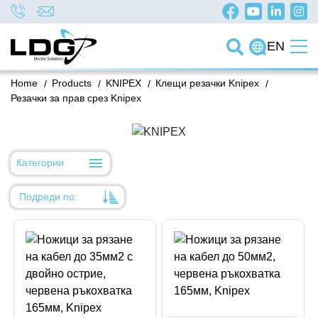
EN
Home
/
Products
/
KNIPEX
/
Клещи резачки Knipex
/
Резачки за прав срез Knipex
Категории
Подреди по:
Уместност
Име
Име
Код на артикул