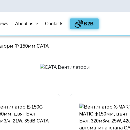
B2B
ews
About us
Contacts
атори Ф 150мм CATA