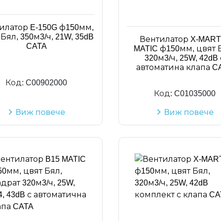
илатор E-150G ф150мм,
Бял, 350м3/ч, 21W, 35dB
Вентилатор X-MART
CATA
MATIC ф150мм, цвят 
320м3/ч, 25W, 42dB 
автоматина клапа C
Код:
C00902000
Код:
C01035000
Виж повече
Виж повече