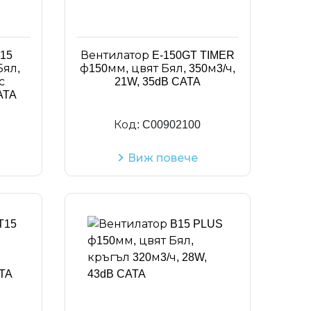
Код на артикул
15
Вентилатор E-150GT TIMER
Бял,
ф150мм, цвят Бял, 350м3/ч,
с
21W, 35dB CATA
ATA
Код:
C00902100
Виж повече