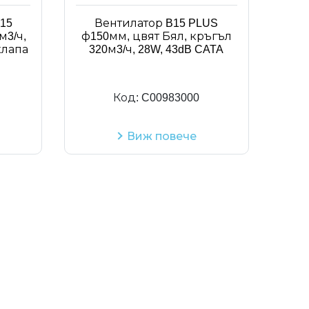
15
Вентилатор B15 PLUS
м3/ч,
ф150мм, цвят Бял, кръгъл
клапа
320м3/ч, 28W, 43dB CATA
Код:
C00983000
Виж повече