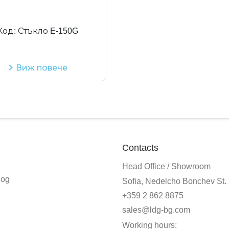
Код:
Стъкло E-150G
Виж повече
Contacts
Head Office / Showroom
log
Sofia, Nedelcho Bonchev St.
+359 2 862 8875
sales@ldg-bg.com
Working hours: