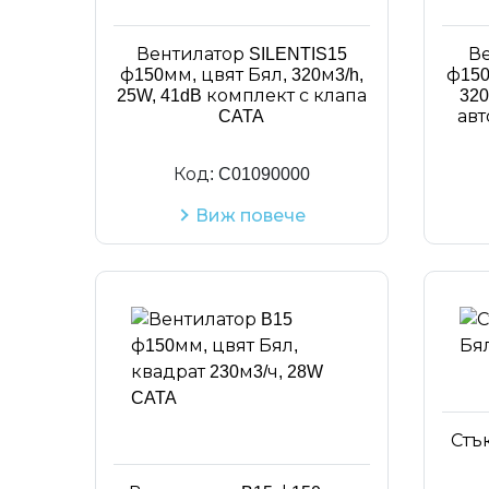
Вентилатор SILENTIS15
Ве
ф150мм, цвят Бял, 320м3/h,
ф150
25W, 41dB комплект с клапа
320
CATA
авт
Код:
C01090000
Виж повече
Стък