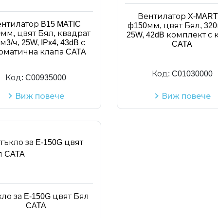
Вентилатор X-MART
нтилатор B15 MATIC
ф150мм, цвят Бял, 320
мм, цвят Бял, квадрат
25W, 42dB комплект с 
м3/ч, 25W, IPx4, 43dB с
CATA
оматична клапа CATA
Код:
C01030000
Код:
C00935000
Виж повече
Виж повече
ло за E-150G цвят Бял
CATA