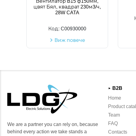
Вентилатор B15 ф150мм,
цвят Бял, квадрат 230м3/ч,
28W CATA
Код:
C00930000
Виж повече
B2B
►
Home
Product cata
Team
FAQ
We are a partner you can rely on, because
behind every action we take stands a
Contacts