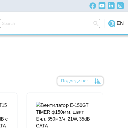
EN
Подреди по:
Уместност
Име
Име
Код на артикул