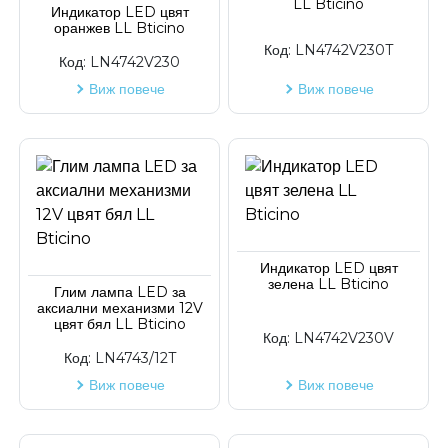
LL Bticino
Индикатор LED цвят
оранжев LL Bticino
Код на артикул
Код:
LN4742V230T
Код:
LN4742V230
Виж повече
Виж повече
Индикатор LED цвят
зелена LL Bticino
Глим лампа LED за
аксиални механизми 12V
цвят бял LL Bticino
Код:
LN4742V230V
Код:
LN4743/12T
Виж повече
Виж повече