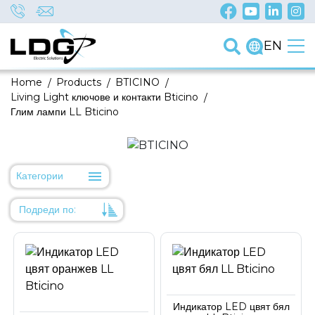
EN
Home
/
Products
/
BTICINO
/
Living Light ключове и контакти Bticino
/
Глим лампи LL Bticino
Категории
Подреди по:
Уместност
Име
Име
Индикатор LED цвят бял
Код на артикул