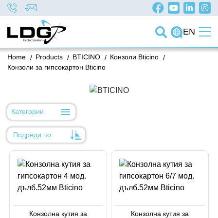
EN
Home
/
Products
/
BTICINO
/
Конзоли Bticino
/
Конзоли за гипсокартон Bticino
Категории
Подреди по:
Уместност
Име
Име
Код на артикул
Конзолна кутия за
Конзолна кутия за