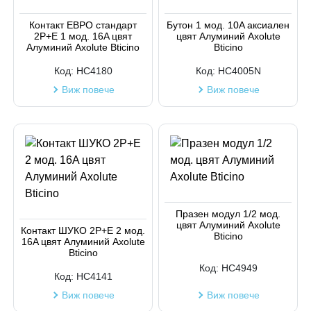
Код на артикул
Контакт ЕВРО стандарт
Бутон 1 мод. 10A аксиален
2P+E 1 мод. 16A цвят
цвят Алуминий Axolute
Алуминий Axolute Bticino
Bticino
Код:
HC4180
Код:
HC4005N
Виж повече
Виж повече
Празен модул 1/2 мод.
цвят Алуминий Axolute
Контакт ШУКО 2P+E 2 мод.
Bticino
16A цвят Алуминий Axolute
Bticino
Код:
HC4949
Код:
HC4141
Виж повече
Виж повече