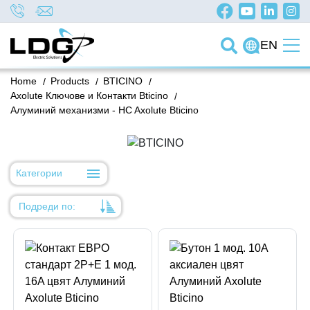
EN
Home
/
Products
/
BTICINO
/
Axolute Ключове и Контакти Bticino
/
Алуминий механизми - HC Axolute Bticino
Категории
Подреди по:
Уместност
Име
Име
Код на артикул