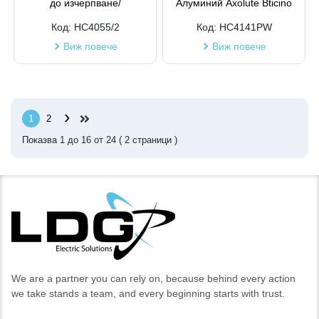
до изчерпване/
Алуминий Axolute Bticino
Код:
HC4055/2
Код:
HC4141PW
Виж повече
Виж повече
›
1
2
Показва
1
до
16
от
24
(
2
страници )
We are a partner you can rely on, because behind every action
we take stands a team, and every beginning starts with trust.