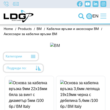
EN
Home
/
Products
/
BM
/
Кабелни връзки и аксесоари BM
/
Аксесоари за кабелни връзки BM
Категории
Подреди по:
Уместност
Име
Име
Код на артикул