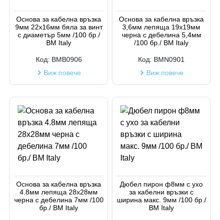
Код на артикул
Основа за кабелна връзка
Основа за кабелна връзка
9мм 22х16мм бяла за винт
3,6мм лепяща 19х19мм
с диаметър 5мм /100 бр./
черна с дебелина 5,4мм
BM Italy
/100 бр./ BM Italy
Код:
BMB0906
Код:
BMN0901
Виж повече
Виж повече
Основа за кабелна връзка
Дюбел пирон ф8мм с ухо
4.8мм лепяща 28х28мм
за кабелни връзки с
черна с дебелина 7мм /100
ширина макс. 9мм /100 бр./
бр./ BM Italy
BM Italy