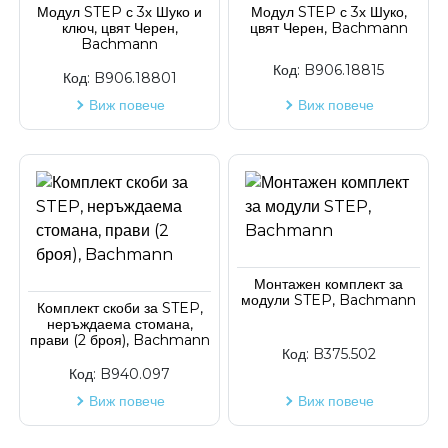
Модул STEP с 3х Шуко и
Модул STEP с 3х Шуко,
ключ, цвят Черен,
цвят Черен, Bachmann
Код на артикул
Bachmann
Код:
B906.18815
Код:
B906.18801
Виж повече
Виж повече
Монтажен комплект за
модули STEP, Bachmann
Комплект скоби за STEP,
неръждаема стомана,
прави (2 броя), Bachmann
Код:
B375.502
Код:
B940.097
Виж повече
Виж повече