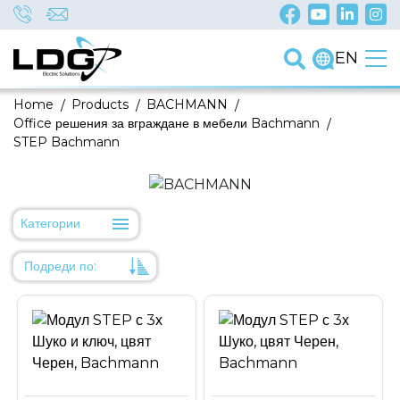
EN
Home
/
Products
/
BACHMANN
/
Office решения за вграждане в мебели Bachmann
/
STEP Bachmann
Категории
Подреди по:
Уместност
Име
Име
Код на артикул