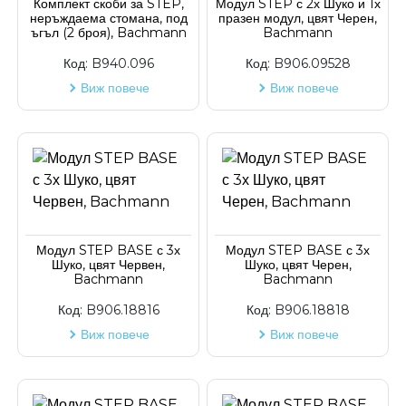
Комплект скоби за STEP,
Модул STEP с 2х Шуко и 1х
неръждаема стомана, под
празен модул, цвят Черен,
ъгъл (2 броя), Bachmann
Bachmann
Код:
B940.096
Код:
B906.09528
Виж повече
Виж повече
Модул STEP BASE с 3х
Модул STEP BASE с 3х
Шуко, цвят Червен,
Шуко, цвят Черен,
Bachmann
Bachmann
Код:
B906.18816
Код:
B906.18818
Виж повече
Виж повече