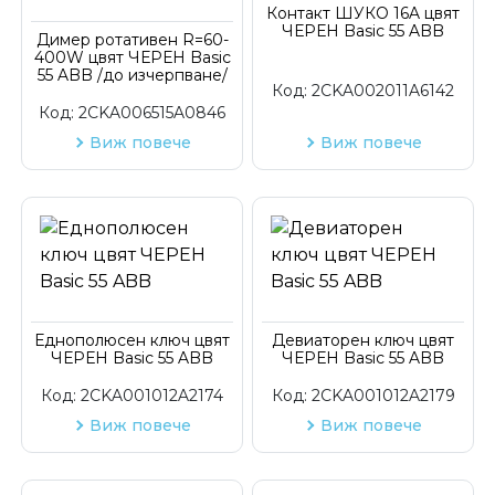
Контакт ШУКО 16A цвят
ЧЕРЕН Basic 55 ABB
Код на артикул
Димер ротативен R=60-
400W цвят ЧЕРЕН Basic
55 ABB /до изчерпване/
Код:
2CKA002011A6142
Код:
2CKA006515A0846
Виж повече
Виж повече
Еднополюсен ключ цвят
Девиаторен ключ цвят
ЧЕРЕН Basic 55 ABB
ЧЕРЕН Basic 55 ABB
Код:
2CKA001012A2174
Код:
2CKA001012A2179
Виж повече
Виж повече