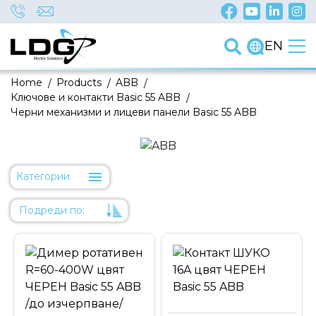
EN
Home
/
Products
/
ABB
/
Ключове и контакти Basic 55 ABB
/
Черни механизми и лицеви панели Basic 55 ABB
Категории
Подреди по:
Уместност
Име
Име
Код на артикул