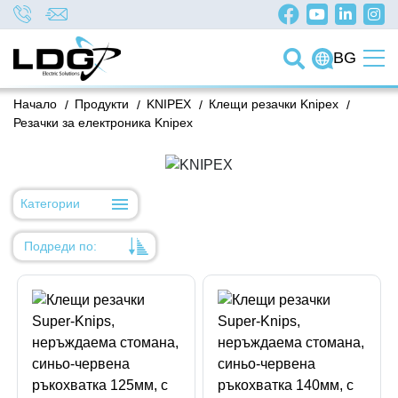
BG
Начало
/
Продукти
/
KNIPEX
/
Клещи резачки Knipex
/
Резачки за електроника Knipex
Категории
Подреди по:
Уместност
Име
Име
Код на артикул