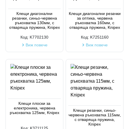
Клещи диагонални
Клещи диагонални резачки
резачки, синьо-червена
за оптика, червена
ръкохватка 130мм, с
ръкохватка 160мм, с
отваряща пружина, Knipex
отваряща пружина, Knipex
Код:
K7702130
Код:
K7251160
Виж повече
Виж повече
Клещи плоски за
електроника, червена
Клещи резачки, синьо-
ръкохватка 125мм, Knipex
червена ръкохватка 115мм,
с отваряща пружина,
Knipex
Код:
K3711125