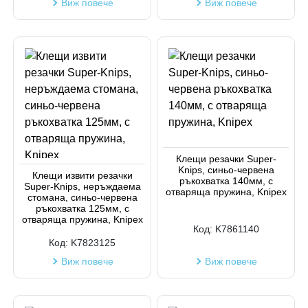
Виж повече
Виж повече
Клещи резачки Super-
Knips, синьо-червена
Клещи извити резачки
ръкохватка 140мм, с
Super-Knips, неръждаема
отваряща пружина, Knipex
стомана, синьо-червена
ръкохватка 125мм, с
отваряща пружина, Knipex
Код:
K7861140
Код:
K7823125
Виж повече
Виж повече