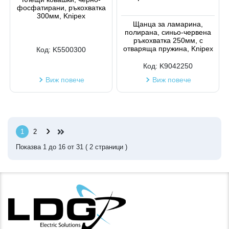
фосфатирани, ръкохватка
300мм, Knipex
Щанца за ламарина,
полирана, синьо-червена
ръкохватка 250мм, с
отваряща пружина, Knipex
Код:
K5500300
Код:
K9042250
Виж повече
Виж повече
›
1
2
Показва
1
до
16
от
31
(
2
страници )