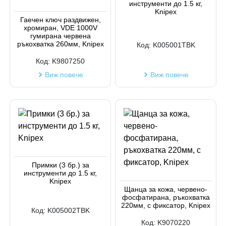
инструменти до 1.5 кг,
Код на артикул
Knipex
Гаечен ключ раздвижен,
хромиран, VDE 1000V
гумирана червена
ръкохватка 260мм, Knipex
Код:
K005001TBK
Код:
K9807250
Виж повече
Виж повече
Примки (3 бр.) за
инструменти до 1.5 кг,
Knipex
Щанца за кожа, червено-
фосфатирана, ръкохватка
220мм, с фиксатор, Knipex
Код:
K005002TBK
Код:
K9070220