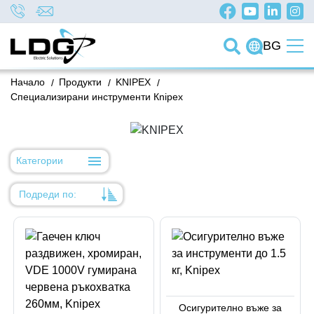
BG
Начало
/
Продукти
/
KNIPEX
/
Специализирани инструменти Кnipex
Категории
Подреди по:
Уместност
Име
Име
Код на артикул
Осигурително въже за