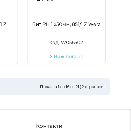
1 Z
Бит PH 1 x50мм, 851/1 Z Wera
Код:
W056507
Виж повече
Показва
1
до
16
от
21
(
2
страници )
Контакти