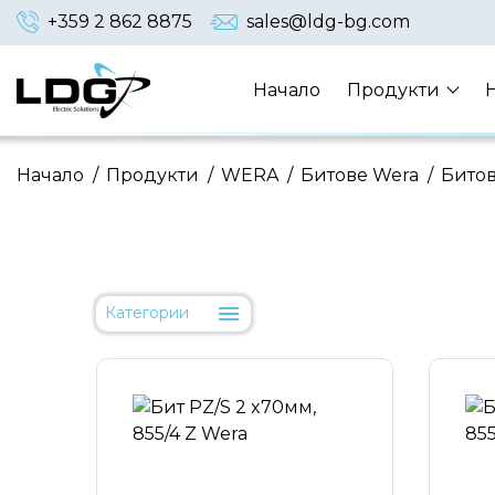
+359 2 862 8875
sales@ldg-bg.com
Начало
Продукти
Начало
/
Продукти
/
WERA
/
Битове Wera
/
Битов
Категории