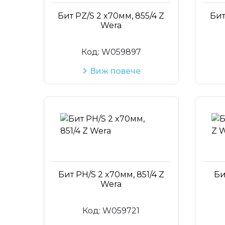
Бит PZ/S 2 x70мм, 855/4 Z
Бит
Wera
Код:
W059897
Виж повече
Бит PH/S 2 x70мм, 851/4 Z
Би
Wera
Код:
W059721