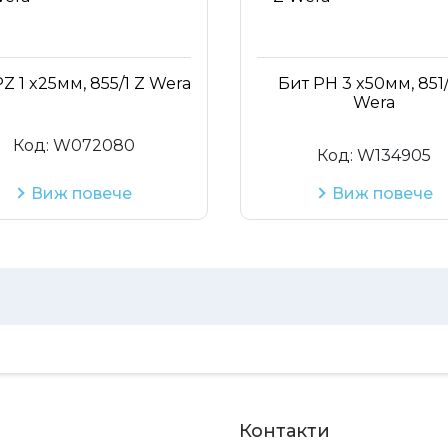
Z 1 x25мм, 855/1 Z Wera
Бит PH 3 x50мм, 851/
Wera
Код:
W072080
Код:
W134905
Виж повече
Виж повече
Контакти