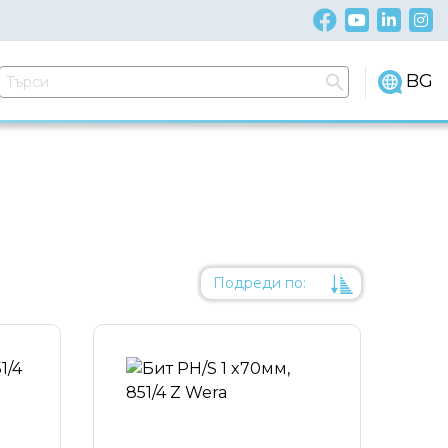
BG
Подреди по:
Уместност
Име
Име
Код на артикул