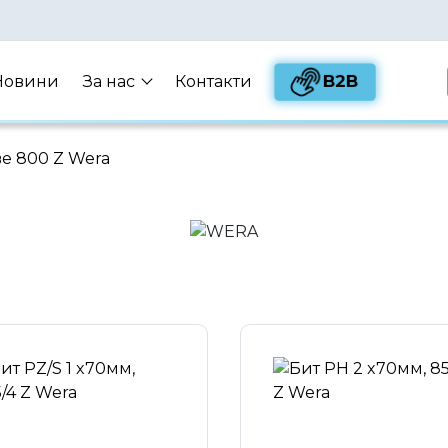
B2B
Новини
За нас
Контакти
е 800 Z Wera