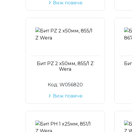
Виж повече
Бит PZ 2 x50мм, 855/1 Z
Бит
Wera
Код:
W056820
Виж повече