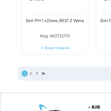
Бит PH 1 x25мм, 851/1 Z Wera
Бит P
Код:
W072070
Виж повече
›
1
2
B2B
►