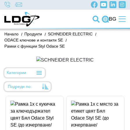
BG
Начало
/
Продукти
/
SCHNEIDER ELECTRIC
/
ODACE ключове и контакти SE
/
Рамки с функции Styl Odace SE
Категории
Подреди по:
Уместност
Име
Име
Код на артикул