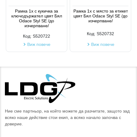
Код на артикул
Рамка 1х с кукичка за
Рамка 1х с място за етикет
ключодържател цвят Бял
цвят Бял Odace Styl SE /до
Odace Styl SE /до
изчерпване/
изчерпване/
Код:
S520732
Код:
S520722
Виж повече
Виж повече
Ние сме партньор, на който можете да разчитате, защото зад
всяко наше действие стои екип, а всяко начало започва с
доверие.