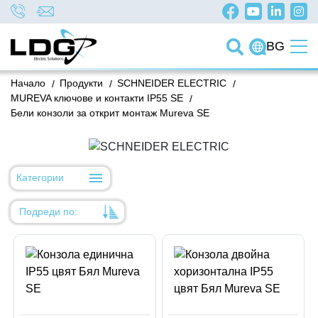
BG
Начало
/
Продукти
/
SCHNEIDER ELECTRIC
/
МUREVA ключове и контакти IP55 SE
/
Бели конзоли за открит монтаж Mureva SE
Категории
Подреди по:
Уместност
Име
Име
Код на артикул