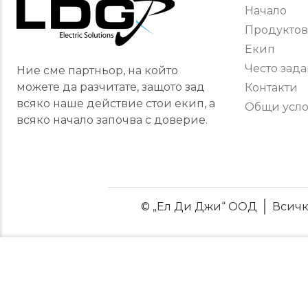
Начало
Продуктов
Екип
Често зад
Ние сме партньор, на който
можете да разчитате, защото зад
Контакти
всяко наше действие стои екип, а
Общи усл
всяко начало започва с доверие.
© „Ел Ди Джи“ ООД
Всичк