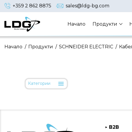
+359 2 862 8875
sales@ldg-bg.com
Начало
Продукти
Начало
/
Продукти
/
SCHNEIDER ELECTRIC
/
Кабе
Категории
B2B
►