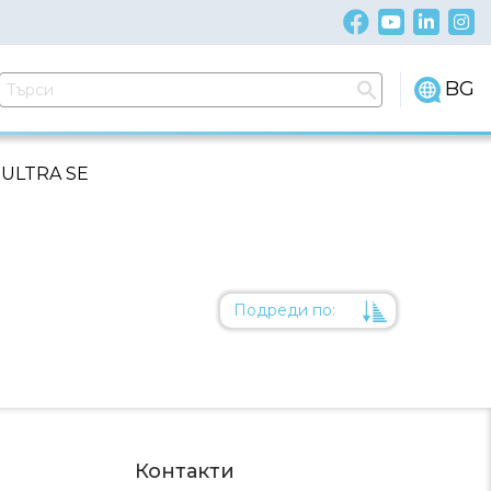
BG
 ULTRA SE
Подреди по:
Уместност
Име
Име
Контакти
Код на артикул