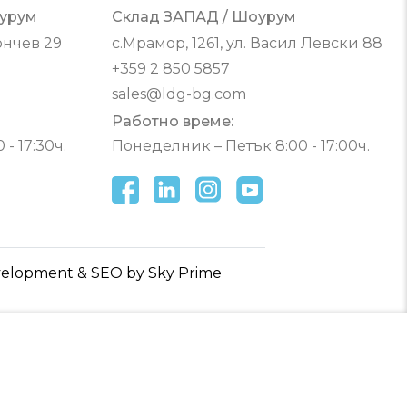
Код на артикул
урум
Склад ЗАПАД / Шоурум
ончев 29
с.Мрамор, 1261, ул. Васил Левски 88
+359 2 850 5857
sales@ldg-bg.com
Работно време:
- 17:30ч.
Понеделник – Петък 8:00 - 17:00ч.
elopment & SEO by Sky Prime