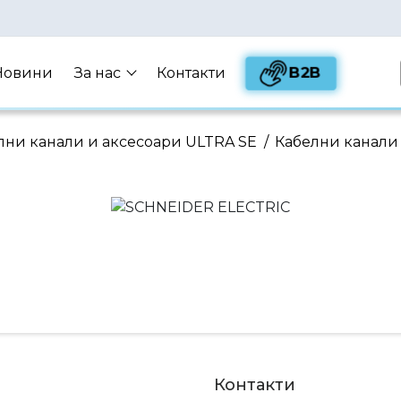
B2B
Новини
За нас
Контакти
лни канали и аксесоари ULTRA SE
/
Кабелни канали
Контакти