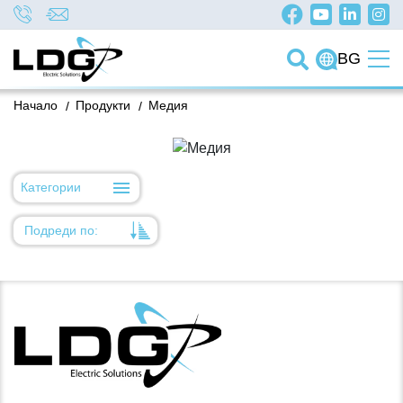
BG
Начало
/
Продукти
/
Медия
Категории
Подреди по:
Уместност
Име
Име
Код на артикул
Код на артикул