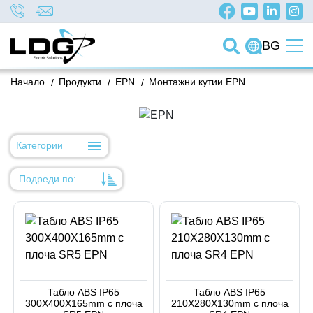
BG
Начало
/
Продукти
/
EPN
/
Монтажни кутии EPN
Категории
Подреди по:
Уместност
Име
Име
Код на артикул
Табло ABS IP65
Табло ABS IP65
300X400X165mm с плоча
210X280X130mm с плоча
Код на артикул