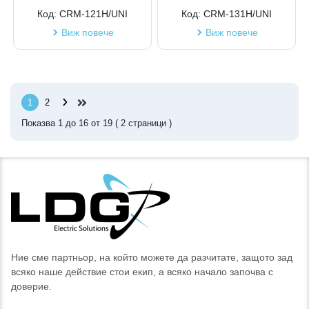
Код:
CRM-121H/UNI
Код:
CRM-131H/UNI
Виж повече
Виж повече
›
1
2
Показва
1
до
16
от
19
(
2
страници )
Ние сме партньор, на който можете да разчитате, защото зад
всяко наше действие стои екип, а всяко начало започва с
доверие.