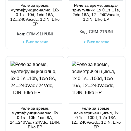
Реле за време,
Реле за време, звезда-
мултифункционално, 10x
триъгълник, 1x 0.1s…1s,
0.1s...10d, 1c/o 16A,
2c/o 16A, 12...240Vac/dc,
12...240Vac/dc, 1DIN, Elko
1DIN, Elko EP
EP
Код:
CRM-2T/UNI
Код:
CRM-91H/UNI
Виж повече
Виж повече
Реле за време,
Реле за време,
мултифункционално, 6x
асиметричен цикъл, 1x
0.1s...10h, 1c/o 8A,
0.1s…100d, 1c/o 16A,
24...240Vac / 24Vdc, 1DIN,
12...240Vac/dc, 1DIN, Elko
Elko EP
EP