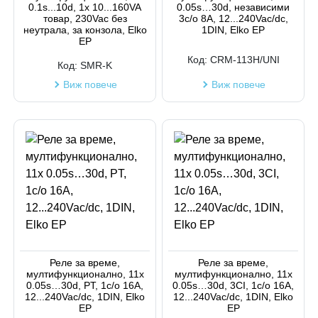
0.1s...10d, 1x 10...160VA
0.05s…30d, независими
товар, 230Vac без
3c/o 8A, 12...240Vac/dc,
неутрала, за конзола, Elko
1DIN, Elko EP
EP
Код:
CRM-113H/UNI
Код:
SMR-K
Виж повече
Виж повече
Реле за време,
Реле за време,
мултифункционално, 11x
мултифункционално, 11x
0.05s…30d, PT, 1c/o 16A,
0.05s…30d, 3CI, 1c/o 16A,
12...240Vac/dc, 1DIN, Elko
12...240Vac/dc, 1DIN, Elko
EP
EP