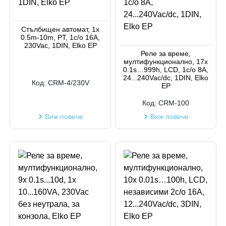
Стълбищен автомат, 1x
0.5m-10m, PT, 1c/o 16A,
230Vac, 1DIN, Elko EP
Реле за време,
мултифункционално, 17x
0.1s…999h, LCD, 1c/o 8A,
24...240Vac/dc, 1DIN, Elko
Код:
CRM-4/230V
EP
Код:
CRM-100
Виж повече
Виж повече