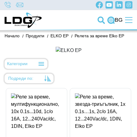
BG
Начало
/
Продукти
/
ELKO EP
/
Релета за време Elko EP
Категории
Подреди по:
Уместност
Име
Име
Код на артикул
Код на артикул