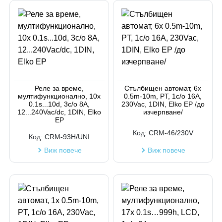
Реле за време,
Стълбищен автомат, 6x
мултифункционално, 10x
0.5m-10m, PT, 1c/o 16A,
0.1s...10d, 3c/o 8A,
230Vac, 1DIN, Elko EP /до
12...240Vac/dc, 1DIN, Elko
изчерпване/
EP
Код:
CRM-46/230V
Код:
CRM-93H/UNI
Виж повече
Виж повече