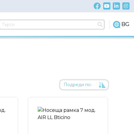
BG
Подреди по:
Уместност
Име
Име
Код на артикул