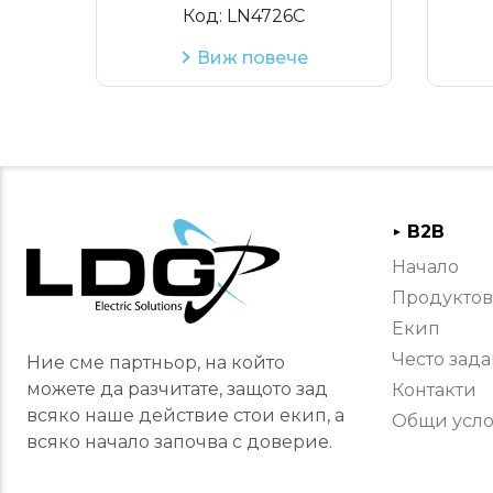
Код:
LN4726C
Виж повече
B2B
►
Начало
Продуктов
Екип
Често зад
Ние сме партньор, на който
можете да разчитате, защото зад
Контакти
всяко наше действие стои екип, а
Общи усл
всяко начало започва с доверие.