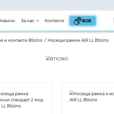
B2B
Новини
За нас
Контакти
ве и контакти Bticino
/
Носещи рамки AIR LL Bticino