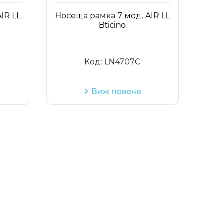
Код на артикул
IR LL
Носеща рамка 7 мод. AIR LL
Bticino
Код:
LN4707C
Виж повече