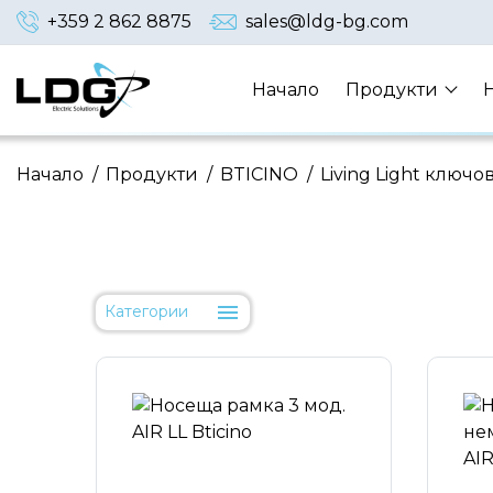
+359 2 862 8875
sales@ldg-bg.com
Начало
Продукти
Начало
/
Продукти
/
BTICINO
/
Living Light ключо
Категории