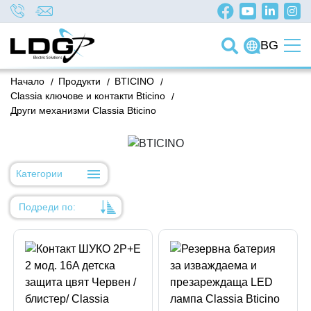
BG
Начало
/
Продукти
/
BTICINO
/
Classia ключове и контакти Bticino
/
Други механизми Classia Bticino
Категории
Подреди по:
Уместност
Име
Име
Код на артикул