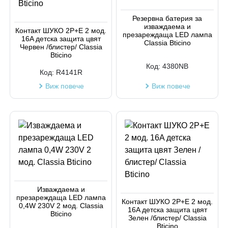
Код на артикул
Резервна батерия за
изваждаема и
Контакт ШУКО 2P+E 2 мод.
презареждаща LED лампа
16A детска защита цвят
Classia Bticino
Червен /блистер/ Classia
Bticino
Код:
4380NB
Код:
R4141R
Виж повече
Виж повече
Изваждаема и
презареждаща LED лампа
Контакт ШУКО 2P+E 2 мод.
0,4W 230V 2 мод. Classia
16A детска защита цвят
Bticino
Зелен /блистер/ Classia
Bticino