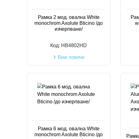
Рамка 2 мод. овална White
Рам
monochrom Axolute Bticino /до
w
изчерпване/
Код:
HB4802HD
Виж повече
Рамка 6 мод. овална White
monochrom Axolute Bticino /до
Рамка