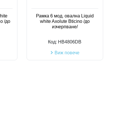
Код на артикул
hite
Рамка 6 мод. овална Liquid
o /до
white Axolute Bticino /до
изчерпване/
Код:
HB4806DB
Виж повече