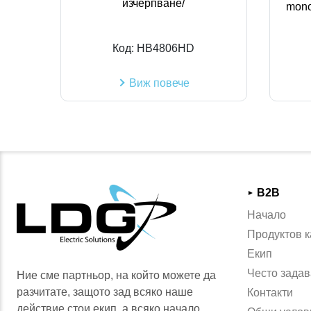
изчерпване/
mono
Код:
HB4806HD
Виж повече
B2B
►
Начало
Продуктов к
Екип
Често задав
Ние сме партньор, на който можете да
разчитате, защото зад всяко наше
Контакти
действие стои екип, а всяко начало