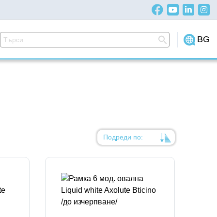
BG
Подреди по:
Уместност
Име
Име
Код на артикул