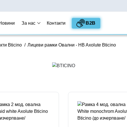
B2B
Новини
За нас
Контакти
кти Bticino
/
Лицеви рамки Овални - HB Axolute Bticino