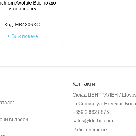
chrom Axolute Bticino /до
изчерпване/
Код:
HB4806XC
Виж повече
Контакти
Склад ЦЕНТРАЛЕН / Шоур
аталог
гр.София, ул. Неделчо Бонч
+359 2 862 8875
ани въпроси
sales@ldg-bg.com
Работно време: