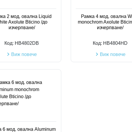
ка 2 мод. овална Liquid
Рамка 4 мод. овална W
hite Axolute Bticino /до
monochrom Axolute Bticin
изчерпване/
изчерпване/
Код:
HB4802DB
Код:
HB4804HD
Виж повече
Виж повече
 6 мод. овална Aluminum