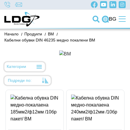
BG
Начало
/
Продукти
/
BM
/
Кабелни обувки DIN 46235 медно покалени BM
Категории
Подреди по:
Уместност
Име
Име
Код на артикул