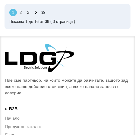
›
1
2
3
Показва
1
до
16
от
38
(
3
страници )
Ние сме партньор, на който можете да разчитате, защото зад
всяко наше действие стои екип, а всяко начало започва с
доверие.
B2B
►
Начало
Продуктов каталог
Екип