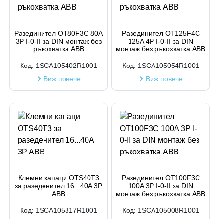
Разединител OT80F3C 80А
Разединител OT125F4C
3P I-0-II за DIN монтаж без
125A 4P I-0-II за DIN
ръкохватка АВВ
монтаж без ръкохватка АВВ
Код:
1SCA105402R1001
Код:
1SCA105054R1001
Виж повече
Виж повече
Клемни капаци OTS40T3
Разединител OT100F3C
за разеденител 16...40A 3P
100A 3P I-0-II за DIN
ABB
монтаж без ръкохватка АВВ
Код:
1SCA105317R1001
Код:
1SCA105008R1001