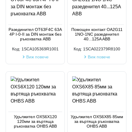
Разединител OT63F4C 63A
Помощен контакт OA2G11
4P I-0-II за DIN монтаж без
1NO-1NC разеденител
ръкохватка ABB
40...125A ABB
Код:
1SCA105369R1001
Код:
1SCA022379R8100
Виж повече
Виж повече
Удължител OXS6X120
Удължител OXS6X85 85мм
120мм за въртяща
за въртяща ръкохватка
ръкохватка OHBS ABB
OHBS ABB