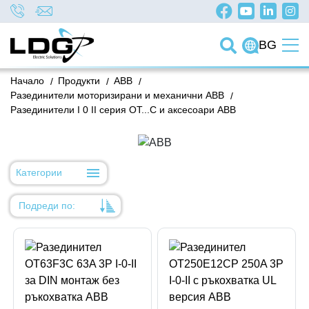
BG
Начало
/
Продукти
/
ABB
/
Разединители моторизирани и механични ABB
/
Разединители I 0 II серия OT...C и аксесоари ABB
Категории
Подреди по:
Уместност
Име
Име
Код на артикул