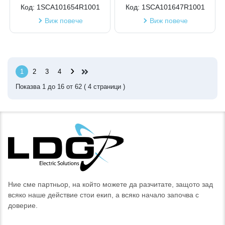
Код:
1SCA101654R1001
Код:
1SCA101647R1001
Виж повече
Виж повече
›
1
2
3
4
Показва
1
до
16
от
62
(
4
страници )
Ние сме партньор, на който можете да разчитате, защото зад
всяко наше действие стои екип, а всяко начало започва с
доверие.