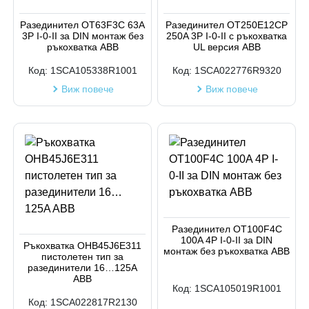
Код на артикул
Разединител OT63F3C 63A
Разединител OT250E12CP
3P I-0-II за DIN монтаж без
250A 3P I-0-II с ръкохватка
ръкохватка АВВ
UL версия ABB
Код:
1SCA105338R1001
Код:
1SCA022776R9320
Виж повече
Виж повече
Разединител OT100F4C
100A 4P I-0-II за DIN
Ръкохватка OHB45J6E311
монтаж без ръкохватка АВВ
пистолетен тип за
разединители 16…125A
ABB
Код:
1SCA105019R1001
Код:
1SCA022817R2130