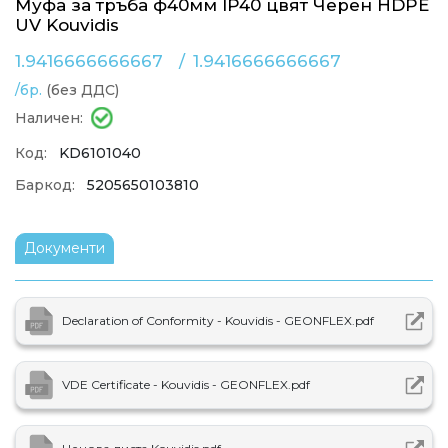
Муфа за тръба ф40мм IP40 цвят Черен HDPE
UV Kouvidis
1.9416666666667
/
1.9416666666667
/бр.
(без ДДС)
Наличен:
Код:
KD6101040
Баркод:
5205650103810
Документи
Declaration of Conformity - Kouvidis - GEONFLEX.pdf
VDE Certificate - Kouvidis - GEONFLEX.pdf