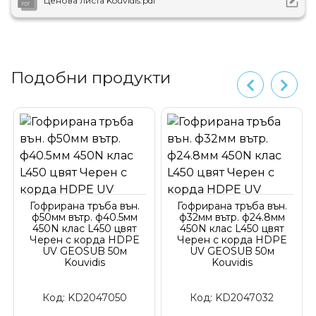
Ценова листа Kouvidis.pdf
Подобни продукти
Гофрирана тръба вън.
Гофрирана тръба вън.
ф50мм вътр. ф40.5мм
ф32мм вътр. ф24.8мм
450N клас L450 цвят
450N клас L450 цвят
Черен с корда HDPE
Черен с корда HDPE
UV GEOSUB 50м
UV GEOSUB 50м
Kouvidis
Kouvidis
Код:
KD2047050
Код:
KD2047032