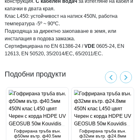
конструкция.
С кабелен водач
за изтегляне на кабел и
капачки в двата края.
Клас L450: устойчивост на натиск 450N, работна
температура -5º ~ 90ºC.
Подходяща за директно закопаване в земя, или
инсталация в подова замазка.
Сертифицирана по EN 61386-24 /
VDE
0605-24, EN
12613, ΕΝ 50520, 35/2014/ΕС, 65/2011/ЕС.
Подобни продукти
Гофрирана тръба вън.
Гофрирана тръба вън.
ф50мм вътр. ф40.5мм
ф32мм вътр. ф24.8мм