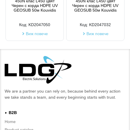
450N клас L450 цвят
450N клас L450 цвят
Черен с корда HDPE UV
Черен с корда HDPE UV
GEOSUB 50м Kouvidis
GEOSUB 50м Kouvidis
Код:
KD2047050
Код:
KD2047032
Виж повече
Виж повече
We are a partner you can rely on, because behind every action
we take stands a team, and every beginning starts with trust.
B2B
►
Home
Product catalog