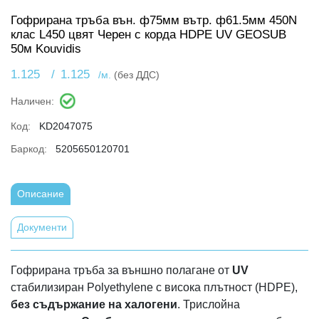
Гофрирана тръба вън. ф75мм вътр. ф61.5мм 450N
клас L450 цвят Черен с корда HDPE UV GEOSUB
50м Kouvidis
1.125
/
1.125
/м.
(без ДДС)
Наличен:
Код:
KD2047075
Баркод:
5205650120701
Описание
Документи
Гофрирана тръба за външно полагане от
UV
стабилизиран Polyethylene с висока плътност (HDPE),
без съдържание на халогени
. Трислойна