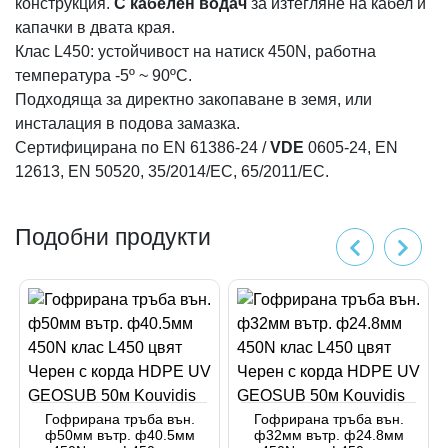
конструкция.
С кабелен водач
за изтегляне на кабел и
капачки в двата края.
Клас L450: устойчивост на натиск 450N, работна
температура -5º ~ 90ºC.
Подходяща за директно закопаване в земя, или
инсталация в подова замазка.
Сертифицирана по EN 61386-24 /
VDE
0605-24, EN
12613, ΕΝ 50520, 35/2014/ΕС, 65/2011/ЕС.
Подобни продукти
Гофрирана тръба вън.
Гофрирана тръба вън.
ф50мм вътр. ф40.5мм
ф32мм вътр. ф24.8мм