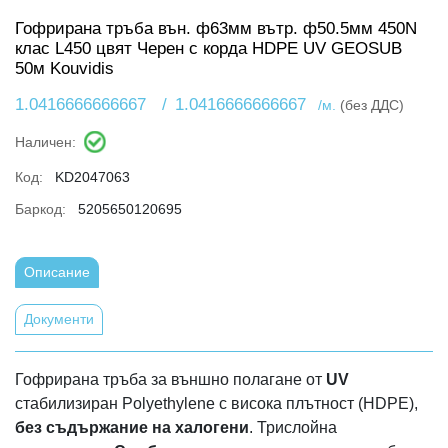
Гофрирана тръба вън. ф63мм вътр. ф50.5мм 450N
клас L450 цвят Черен с корда HDPE UV GEOSUB
50м Kouvidis
1.0416666666667
/
1.0416666666667
/м.
(без ДДС)
Наличен:
Код:
KD2047063
Баркод:
5205650120695
Описание
Документи
Гофрирана тръба за външно полагане от
UV
стабилизиран Polyethylene с висока плътност (HDPE),
без съдържание на халогени
. Трислойна