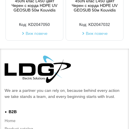
450N клас L450 цвят
450N клас L450 цвят
Черен с корда HDPE UV
Черен с корда HDPE UV
GEOSUB 50м Kouvidis
GEOSUB 50м Kouvidis
Код:
KD2047050
Код:
KD2047032
Виж повече
Виж повече
We are a partner you can rely on, because behind every action
we take stands a team, and every beginning starts with trust.
B2B
►
Home
Product catalog