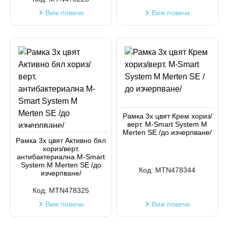
Виж повече
Виж повече
Рамка 3х цвят Крем хориз/
верт. M-Smart System M
Merten SE /до изчерпване/
Рамка 3х цвят Активно бял
хориз/верт.
антибактериална M-Smart
System M Merten SE /до
Код:
MTN478344
изчерпване/
Код:
MTN478325
Виж повече
Виж повече