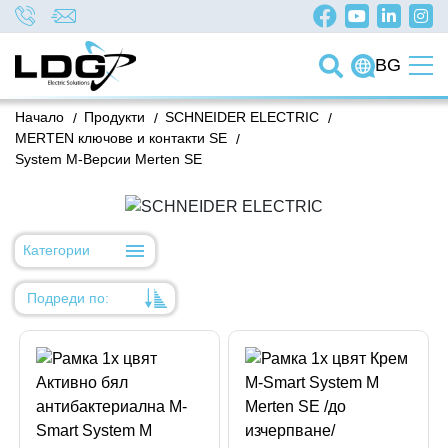
BG
Начало
/
Продукти
/
SCHNEIDER ELECTRIC
/
MERTEN ключове и контакти SE
/
System М-Версии Merten SE
Категории
Подреди по:
Уместност
Име
Име
Код на артикул