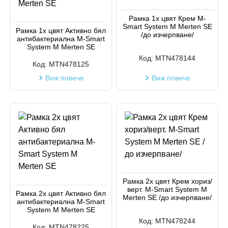
Код на артикул
Рамка 1х цвят Крем M-
Smart System M Merten SE
Рамка 1х цвят Активно бял
/до изчерпване/
антибактериална M-Smart
System M Merten SE
Код:
MTN478144
Код:
MTN478125
Виж повече
Виж повече
Рамка 2х цвят Крем хориз/
верт. M-Smart System M
Рамка 2х цвят Активно бял
Merten SE /до изчерпване/
антибактериална M-Smart
System M Merten SE
Код:
MTN478244
Код:
MTN478225