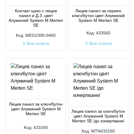
Код на артикул
Контакт шуко с лицев
Лицев панел за сериен
панел и Д.З. цвят
ключ/бутон цвят Алуминий
Алуминий System M Merten
System M Merten SE
SE
Код:
433560
Код:
MEG2300-0460
Виж повече
Виж повече
Лицев панел за ключ/бутон
цвят Алуминий System M
Лицев панел за ключ/бутон
Merten SE
цвят Алуминий System M
Merten SE /до изчерпване/
Код:
433160
Код:
MTN433160