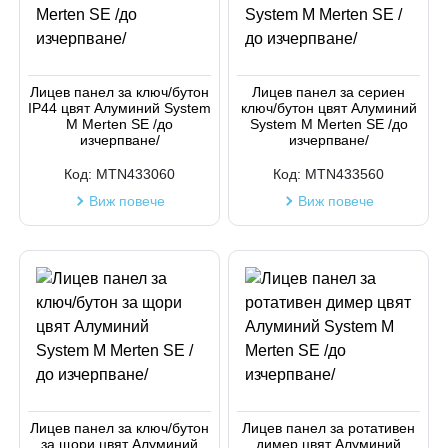
Лицев панел за ключ/бутон
Лицев панел за сериен
IP44 цвят Алуминий System
ключ/бутон цвят Алуминий
M Merten SE /до
System M Merten SE /до
изчерпване/
изчерпване/
Код:
MTN433060
Код:
MTN433560
Виж повече
Виж повече
Лицев панел за ключ/бутон
Лицев панел за ротативен
за щори цвят Алуминий
димер цвят Алуминий