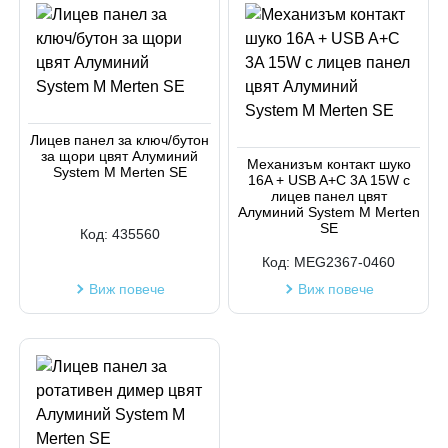
Лицев панел за ключ/бутон
за щори цвят Алуминий
Механизъм контакт шуко
System M Merten SE
16A + USB A+C 3A 15W с
лицев панел цвят
Алуминий System M Merten
SE
Код:
435560
Код:
MEG2367-0460
Виж повече
Виж повече