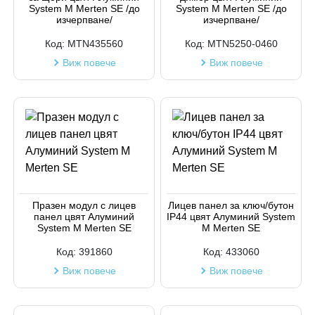
System M Merten SE /до
System M Merten SE /до
изчерпване/
изчерпване/
Код:
MTN435560
Код:
MTN5250-0460
Виж повече
Виж повече
Празен модул с лицев
Лицев панел за ключ/бутон
панел цвят Алуминий
IP44 цвят Алуминий System
System M Merten SE
M Merten SE
Код:
391860
Код:
433060
Виж повече
Виж повече