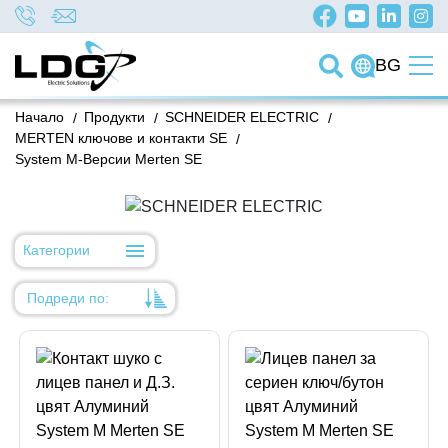
BG
Начало
/
Продукти
/
SCHNEIDER ELECTRIC
/
MERTEN ключове и контакти SE
/
System М-Версии Merten SE
Категории
Подреди по:
Уместност
Име
Име
Код на артикул