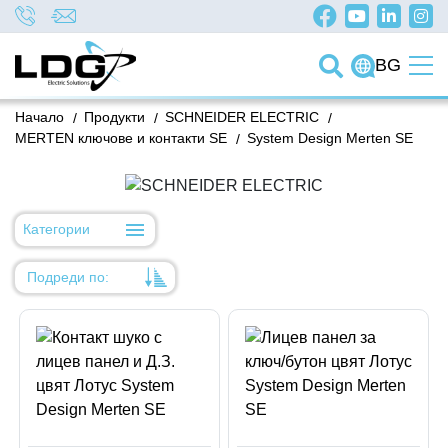
BG
Начало
/
Продукти
/
SCHNEIDER ELECTRIC
/
MERTEN ключове и контакти SE
/
System Design Merten SE
Категории
Подреди по:
Уместност
Име
Име
Код на артикул