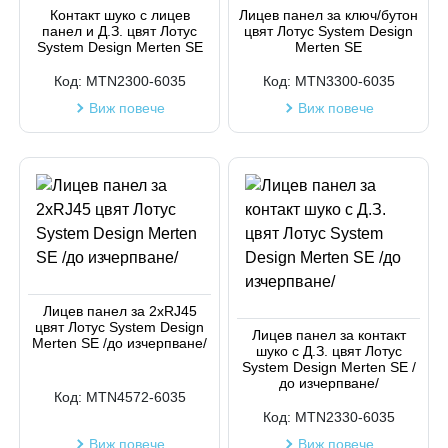
Код на артикул
Контакт шуко с лицев
Лицев панел за ключ/бутон
панел и Д.З. цвят Лотус
цвят Лотус System Design
System Design Merten SE
Merten SE
Код:
MTN2300-6035
Код:
MTN3300-6035
Виж повече
Виж повече
Лицев панел за 2xRJ45
цвят Лотус System Design
Лицев панел за контакт
Merten SE /до изчерпване/
шуко с Д.З. цвят Лотус
System Design Merten SE /
до изчерпване/
Код:
MTN4572-6035
Код:
MTN2330-6035
Виж повече
Виж повече