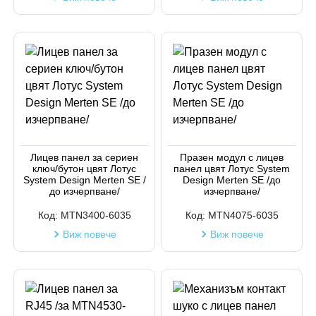
Лицев панел за сериен
Празен модул с лицев
ключ/бутон цвят Лотус
панел цвят Лотус System
System Design Merten SE /
Design Merten SE /до
до изчерпване/
изчерпване/
Код:
MTN3400-6035
Код:
MTN4075-6035
Виж повече
Виж повече