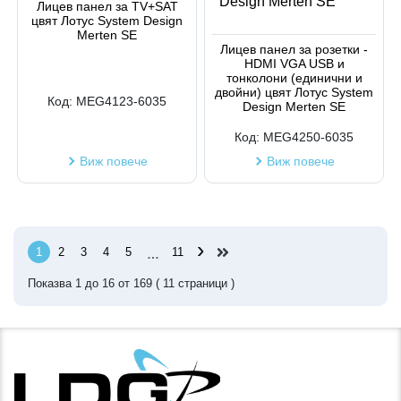
Лицев панел за TV+SAT
цвят Лотус System Design
Merten SE
Лицев панел за розетки -
HDMI VGA USB и
тонколони (единични и
двойни) цвят Лотус System
Код:
MEG4123-6035
Design Merten SE
Код:
MEG4250-6035
Виж повече
Виж повече
›
1
2
3
4
5
11
…
Показва
1
до
16
от
169
(
11
страници )