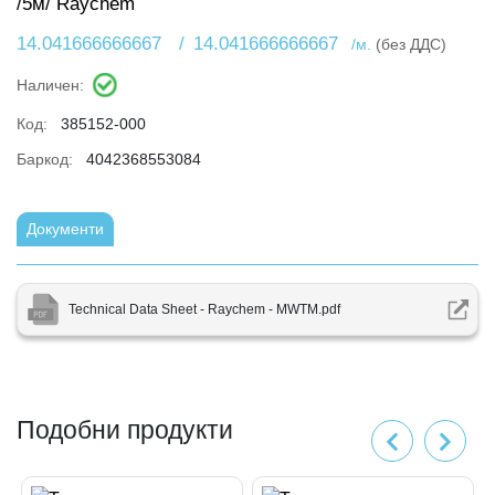
/5м/ Raychem
14.041666666667
/
14.041666666667
/м.
(без ДДС)
Наличен:
Код:
385152-000
Баркод:
4042368553084
Документи
Technical Data Sheet - Raychem - MWTM.pdf
Подобни продукти