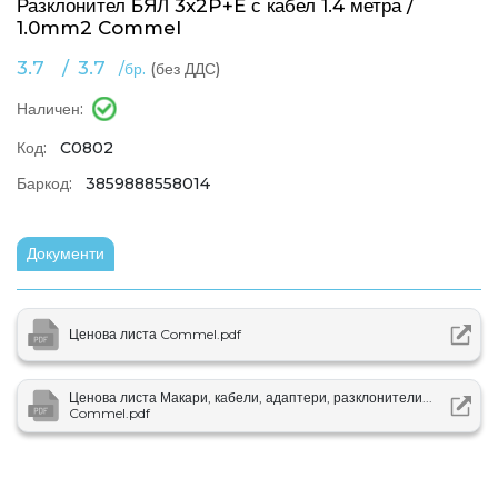
Разклонител БЯЛ 3x2P+E с кабел 1.4 метра /
1.0mm2 Commel
3.7
/
3.7
/бр.
(без ДДС)
Наличен:
Код:
C0802
Баркод:
3859888558014
Документи
Ценова листа Commel.pdf
Ценова листа Макари, кабели, адаптери, разклонители...
Commel.pdf