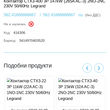
Контактор CTX3-400 3P 147kW (265A AC-3) 2NO-2NC
230V 50/60Hz Legrand
562.41666666667
/
562.41666666667
/бр.
(без ДДС)
Не е наличен:
Код:
416306
Баркод:
3414970403520
Подобни продукти