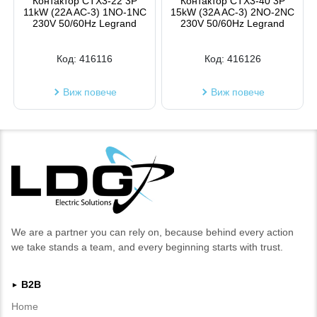
Контактор CTX3-22 3P
Контактор CTX3-40 3P
11kW (22A AC-3) 1NO-1NC
15kW (32A AC-3) 2NO-2NC
230V 50/60Hz Legrand
230V 50/60Hz Legrand
Код:
416116
Код:
416126
Виж повече
Виж повече
We are a partner you can rely on, because behind every action
we take stands a team, and every beginning starts with trust.
B2B
►
Home