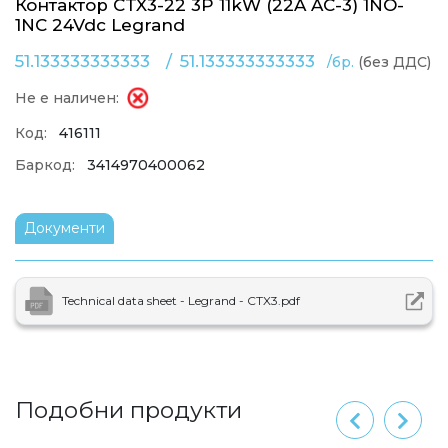
Контактор CTX3-22 3P 11kW (22A AC-3) 1NO-
1NC 24Vdc Legrand
51.133333333333
/
51.133333333333
/бр.
(без ДДС)
Не е наличен:
Код:
416111
Баркод:
3414970400062
Документи
Technical data sheet - Legrand - CTX3.pdf
Подобни продукти