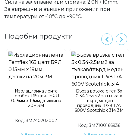
Сила на залепване към стомана: 2.0N / 10mm.
За вътрешни и външни приложения при
температури от -10°C до +90°C.
Подобни продукти
Изолационна лента
Бърза връзка с гел 3х
Temflex 165 цвят БЯЛ
0.34-2.5мм2 за гъвкав/
0.15мм х 19мм, дължина
твърд меден
20м 3M
проводник IPx8 17A
600V Scotchlok 314 3M
Код:
3M740202002
Код:
3M7100166936
Виж повече
Виж повече