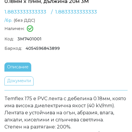
0.18мм х 19мм, дължина 20м 3M
1.8833333333333
/
1.8833333333333
/бр.
(без ДДС)
Наличен:
Код:
3M7401001
Баркод:
4054596843899
Описание
Документи
Temflex 175 е PVC лента с дебелина 0.18мм, която
има висока диелектрична якост (40 kV/mm).
Лентата е устойчива на огън, абразия, влага,
алкали, киселини и слънчева светлина.
Степен на разтягане: 200%.