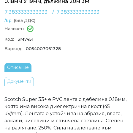
0.18мм х 19мм, дължина 20м 3M
7.3833333333333
/
7.3833333333333
/бр.
(без ДДС)
Наличен:
Код:
3M7451
Баркод:
0054007061328
Описание
Документи
Scotch Super 33+ е PVC лента с дебелина 0.18мм,
която има висока диелектрична якост (45
kV/mm). Лентата е устойчива на абразия, влага,
алкали, киселини и слънчева светлина. Степен
на разтягане: 250%. Сила на залепване към