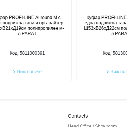
PROFI-LINE Allround M с
Куфар PROFI-LINE Allr
движна тава и органайзер
една подвижна тава и о
хД19см полипропилен м-
Ш53хВ26хД22см полипр
л PARAT
л PARAT
Код:
5811000391
Код:
581300039
Виж повече
Виж повече
Contacts
Head Office / Showroom