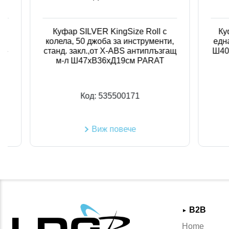
Куфар SILVER KingSize Roll с
Куфар 
колела, 50 джоба за инструменти,
една по
станд. закл.,от X-ABS антиплъзгащ
Ш40хВ21
м-л Ш47хВ36хД19см PARAT
Код:
535500171
Виж повече
B2B
►
Home