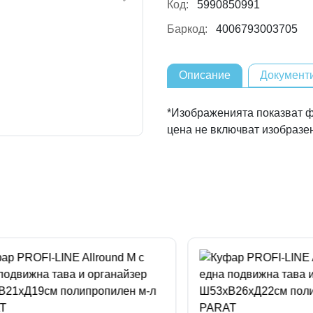
Код:
5990850991
Баркод:
4006793003705
Описание
Документ
*Изображенията показват ф
цена не включват изобразе