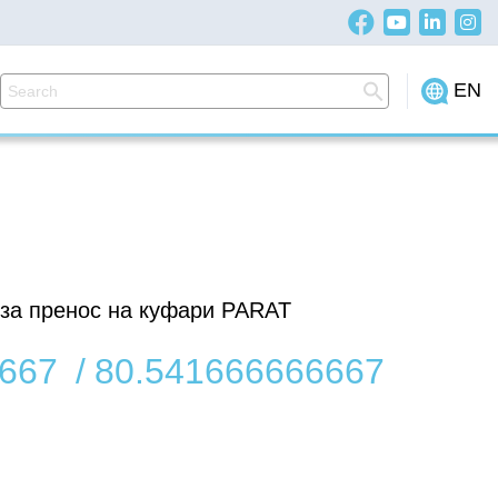
EN
а пренос на куфари PARAT
667
/
80.541666666667