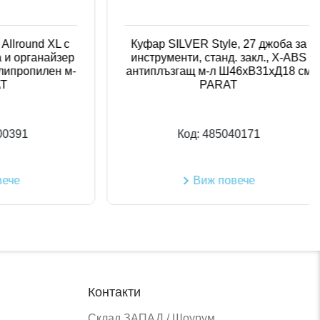
ound XL с
Куфар SILVER Style, 27 джоба за
рганайзер
инструменти, станд. закл., X-ABS
опилен м-
антиплъзгащ м-л Ш46хВ31хД18 см
PARAT
1
Код:
485040171
Виж повече
Контакти
Склад ЗАПАД / Шоурум