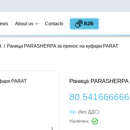
B2B
ews
About us
Contacts
t
/
Раница PARASHERPA за пренос на куфари PARAT
Раница PARASHERPA з
80.541666666
/бр.
(без ДДС)
Наличен: