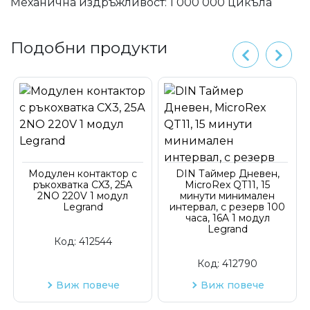
Механична издръжливост: 1 000 000 цикъла
Подобни продукти
Модулен контактор с
DIN Таймер Дневен,
ръкохватка CX3, 25А
MicroRex QT11, 15
2NO 220V 1 модул
минути минимален
Legrand
интервал, с резерв 100
часа, 16A 1 модул
Legrand
Код:
412544
Код:
412790
Виж повече
Виж повече