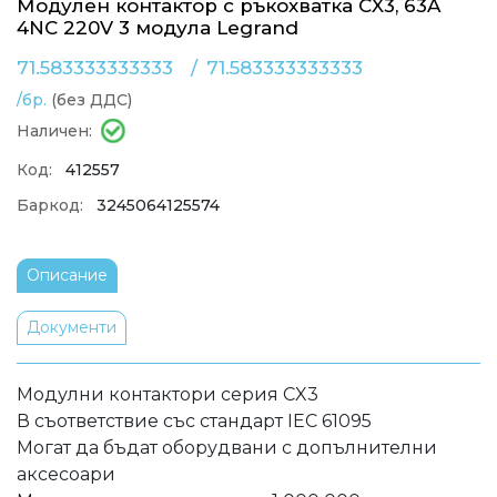
Модулен контактор с ръкохватка CX3, 63A
4NC 220V 3 модула Legrand
71.583333333333
/
71.583333333333
/бр.
(без ДДС)
Наличен:
Код:
412557
Баркод:
3245064125574
Описание
Документи
Модулни контактори серия CX3
В съответствие със стандарт IEC 61095
Могат да бъдат оборудвани с допълнителни
аксесоари