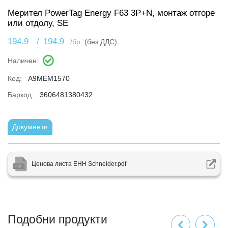
Мерител PowerTag Energy F63 3P+N, монтаж отгоре
или отдолу, SE
194.9
/
194.9
/бр.
(без ДДС)
Наличен:
Код:
A9MEM1570
Баркод:
3606481380432
Документи
Ценова листа ЕНН Schneider.pdf
Подобни продукти