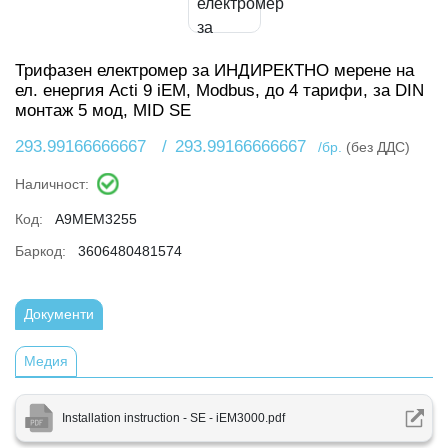
Трифазен електромер за ИНДИРЕКТНО мерене на
ел. енергия Acti 9 iEM, Modbus, до 4 тарифи, за DIN
монтаж 5 мод, MID SE
293.99166666667
/
293.99166666667
/бр.
(без ДДС)
Наличност:
Код:
A9MEM3255
Баркод:
3606480481574
Документи
Медия
Installation instruction - SE - iEM3000.pdf