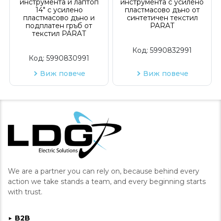
инструмента и лаптоп
инструмента с усилено
14" с усилено
пластмасово дъно от
пластмасово дъно и
синтетичен текстил
подплатен гръб от
PARAT
текстил PARAT
Код:
5990832991
Код:
5990830991
Виж повече
Виж повече
We are a partner you can rely on, because behind every
action we take stands a team, and every beginning starts
with trust.
B2B
►