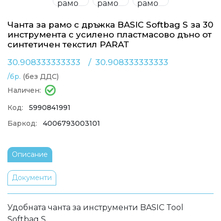
Чанта за рамо с дръжка BASIC Softbag S за 30
инструмента с усилено пластмасово дъно от
синтетичен текстил PARAT
30.908333333333
/
30.908333333333
/бр.
(без ДДС)
Наличен:
Код:
5990841991
Баркод:
4006793003101
Описание
Документи
Удобната чанта за инструменти BASIC Tool
Softbag S