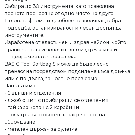
Събира до 30 инструмента, като позволява
лесното пренасяне от едно място на друго.
Ъгловата форма и джобове позволяват добра
подредба, организираност и лесен достъп да
инструментите.
Изработена от еластичен и здрав найлон, който
прави чантата изключително издръжлива и
същевременно с това – лека.
BASIC Tool Softbag S може да бъде лесно
пренасяна посредством подсилена къса дръжка
или с по-дълга, за носене през рамо.
Чантата има:
- 6 външни отделения
- джоб с цип с прибиращи се отделения
- гайка за колан с 2 карабини
- полукръгъл пръстен за закрепване на
оборудване
- метален държач за рулетка