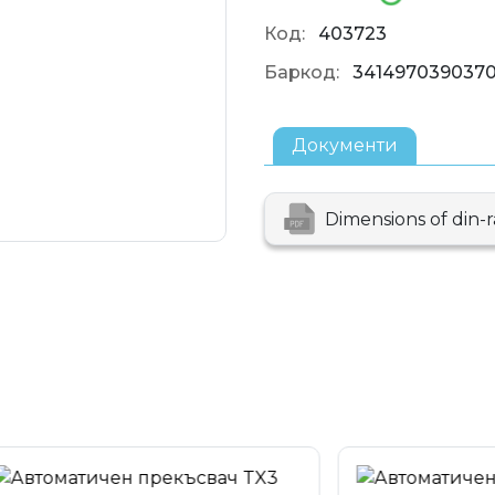
Код:
403723
Баркод:
341497039037
Документи
Dimensions of din-