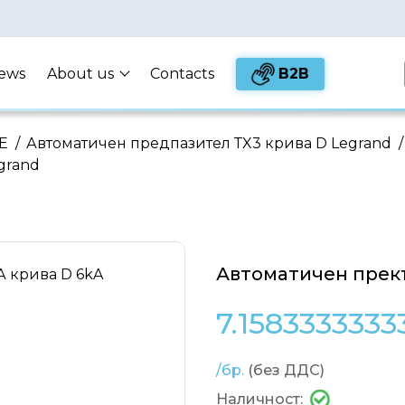
B2B
ews
About us
Contacts
Е
/
Автоматичен предпазител ТX3 крива D Legrand
/
grand
Автоматичен прекъ
7.1583333333
/бр.
(без ДДС)
Наличност: