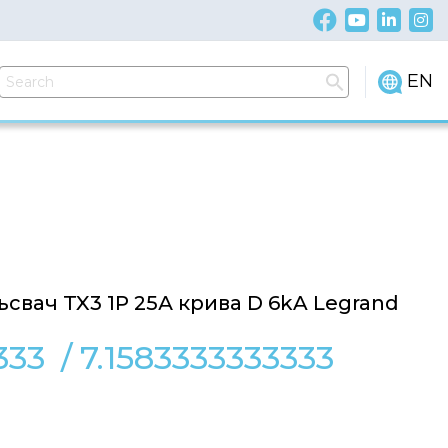
EN
свач TX3 1P 25А крива D 6kA Legrand
333
/
7.1583333333333