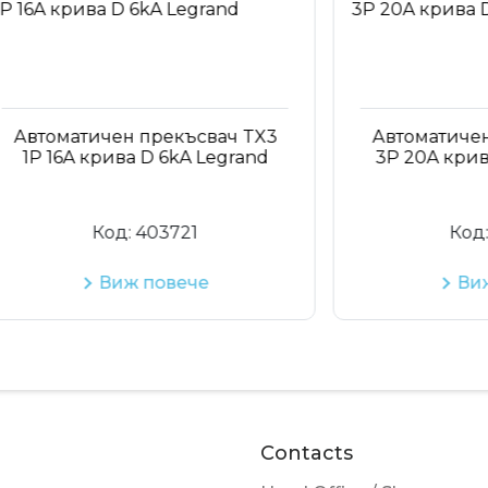
матичен прекъсвач TX3
Автоматичен прек
16A крива D 6kA Legrand
3P 20A крива D 6k
Код:
403721
Код:
4037
Виж повече
Виж пове
Contacts