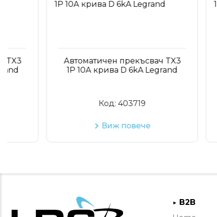
Автоматичен прекъсвач TX3
Авто
1P 10А крива D 6kA Legrand
1P 
Код:
403719
Виж повече
B2B
►