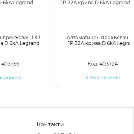
ъсвач TX3
Автоматичен прекъсвач TX3
A Legrand
1P 32A крива D 6kA Legrand
56
Код:
403724
че
Виж повече
Контакти