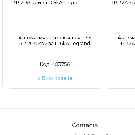
томатичен прекъсвач TX3
Автоматичен пр
P 20A крива D 6kA Legrand
1P 32A крива D 
Код:
403756
Код:
40
Виж повече
Виж по
Contacts