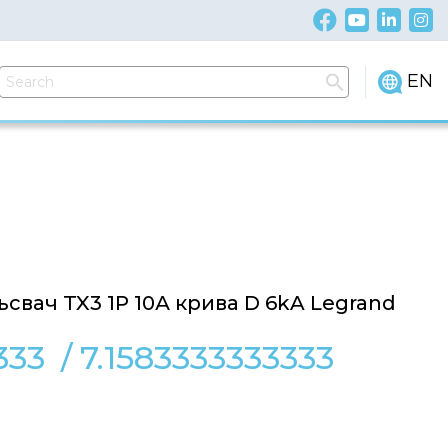
EN
свач TX3 1P 10А крива D 6kA Legrand
333
/
7.1583333333333