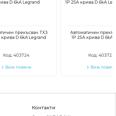
екъсвач TX3
Автоматичен прекъсвач TX3
6kA Legrand
1P 25А крива D 6kA Legrand
3724
Код:
403723
вече
Виж повече
Контакти