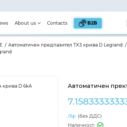
B2B
ews
About us
Contacts
Е
/
Автоматичен предпазител ТX3 крива D Legrand
/
grand
Автоматичен прекъ
7.1583333333
/бр.
(без ДДС)
Наличност: