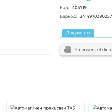
Код:
403719
Баркод:
3414970390257
Документи
Dimensions of din-