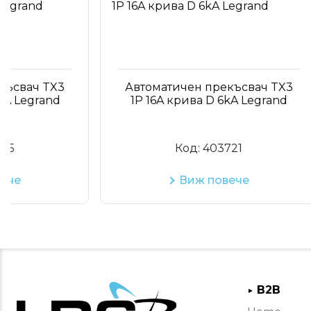
X3
Автоматичен прекъсвач TX3
Ав
d
1P 16A крива D 6kA Legrand
3
Код:
403721
Виж повече
B2B
►