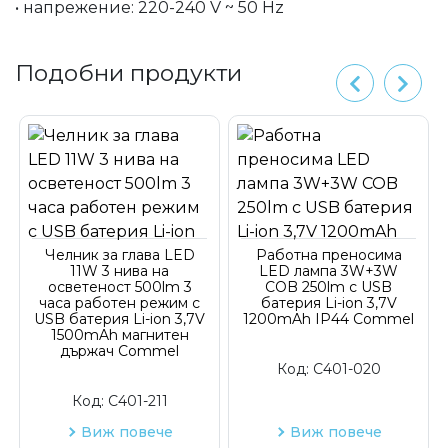
• напрежение: 220-240 V ~ 50 Hz
Подобни продукти
Челник за глава LED
Работна преносима
11W 3 нива на
LED лампа 3W+3W
осветеност 500lm 3
COB 250lm с USB
часа работен режим с
батерия Li-ion 3,7V
USB батерия Li-ion 3,7V
1200mAh IP44 Commel
1500mAh магнитен
държач Commel
Код:
C401-020
Код:
C401-211
Виж повече
Виж повече