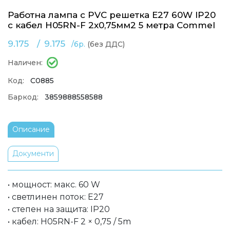
Работна лампа с PVC решетка E27 60W IP20
с кабел H05RN-F 2x0,75мм2 5 метра Commel
9.175
/
9.175
/бр.
(без ДДС)
Наличен:
Код:
C0885
Баркод:
3859888558588
Описание
Документи
• мощност: макс. 60 W
• светлинен поток: E27
• степен на защита: IP20
• кабел: H05RN-F 2 × 0,75 / 5m